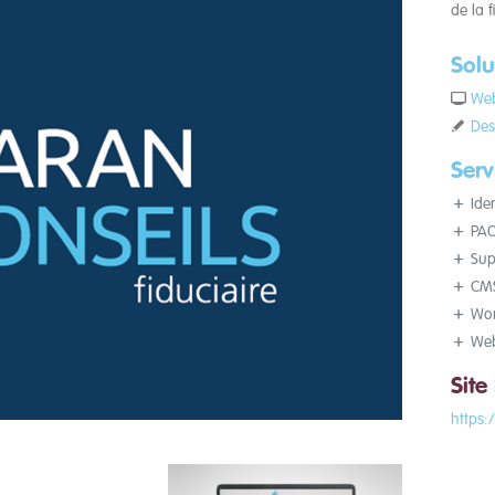
de la 
Solu
We
Des
Serv
Iden
PAO 
Supp
CM
Wor
Web
Site
https: